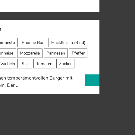
r
kumpesto
Brioche Bun
Hackfleisch (Rind)
onnaise
Mozzarella
Parmesan
Pfeffer
Zwiebeln
Salz
Tomaten
Zucker
nen temperamentvollen Burger mit
n. Der ...