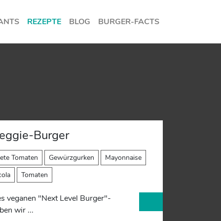
ANTS
REZEPTE
BLOG
BURGER-FACTS
Veggie-Burger
nete Tomaten
Gewürzgurken
Mayonnaise
ola
Tomaten
es veganen "Next Level Burger"-
en wir ...