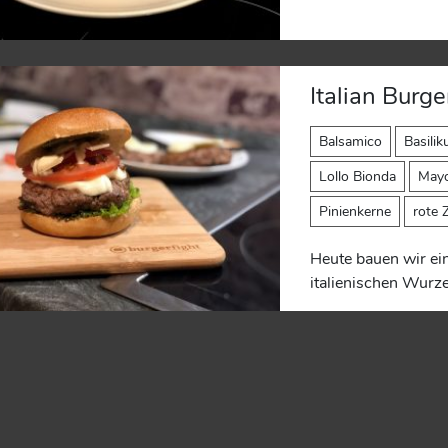
Italian Burge
Balsamico
Basili
Lollo Bionda
May
Pinienkerne
rote 
Heute bauen wir ei
italienischen Wurzel