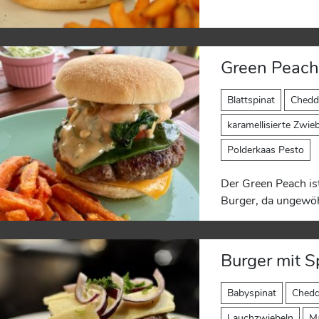
Green Peac
Blattspinat
Chedd
karamellisierte Zwie
Polderkaas Pesto
Der Green Peach ist
Burger, da ungewöhn
Burger mit S
Babyspinat
Chedd
Lauchzwiebeln
M