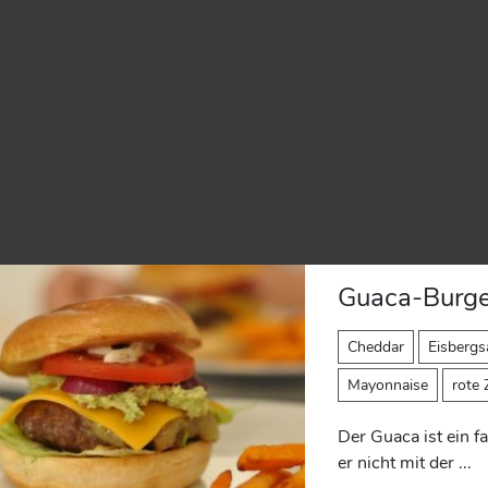
Guaca-Burge
Cheddar
Eisbergs
Mayonnaise
rote
Der Guaca ist ein f
er nicht mit der ...