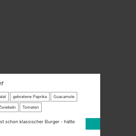
r
alat
gebratene Paprika
Guacamole
 Zwiebeln
Tomaten
ast schon klassischer Burger - hätte