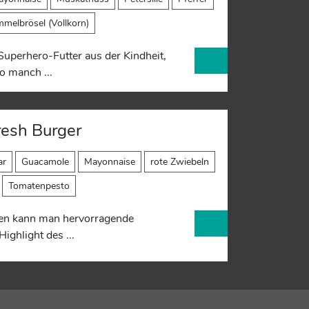
melbrösel (Vollkorn)
Superhero-Futter aus der Kindheit,
o manch ...
resh Burger
ar
Guacamole
Mayonnaise
rote Zwiebeln
Tomatenpesto
en kann man hervorragende
ighlight des ...