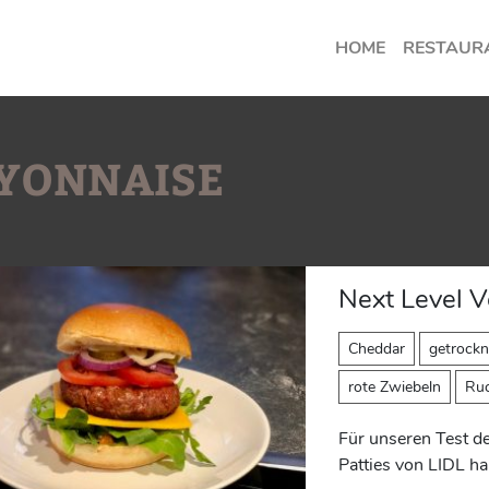
HOME
RESTAUR
AYONNAISE
Next Level 
Cheddar
getrock
rote Zwiebeln
Ruc
Für unseren Test d
Patties von LIDL hab