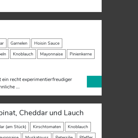
h
ar
Garnelen
Hoisin Sauce
beln
Knoblauch
Mayonnaise
Pinienkerne
 ein recht experimentierfreudiger
liche ...
pinat, Cheddar und Lauch
ar (am Stück)
Kirschtomaten
Knoblauch
ayonnaise
Muskatnuss
Petersilie
Pfeffer