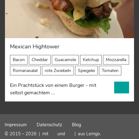
Mexican Hightower
Bacon
Cheddar
Guacamole
Ketchup
Mozzarella
Romanasalat
rote Zwiebeln
Spiegelei
Tomaten
Ein Prachtstück von einem Burger - mit
selbst gemachtem ...
Impressum
Datenschutz
Blog
© 2015 – 2026
|
mit
und
|
aus Lemgo.