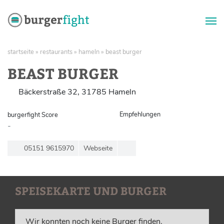
Zum
startseite
»
restaurants
»
hameln
»
beast burger
Inhalt
springen
BEAST BURGER
Bäckerstraße 32
,
31785
Hameln
Empfehlungen
burgerfight Score
-
05151 9615970
Webseite
SPEISEKARTE UND BURGER
Wir konnten noch keine Burger finden.