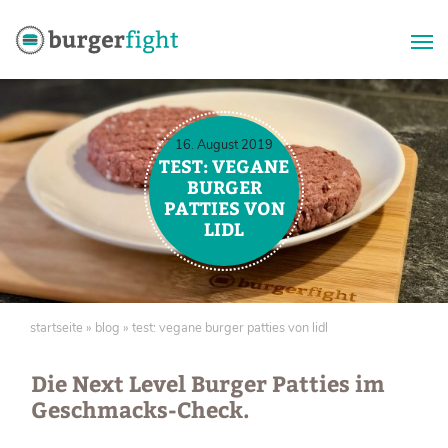
Zum
Inhalt
springen
16. August 2019
TEST: VEGANE
BURGER
PATTIES VON
LIDL
startseite
»
blog
»
test: vegane burger patties von lidl
Die Next Level Burger Patties im
Geschmacks-Check.