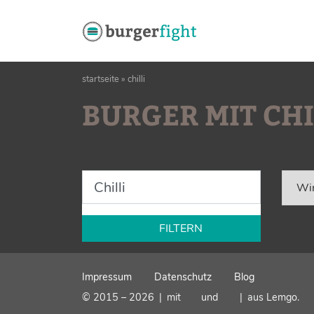
Zum
startseite
»
chilli
Inhalt
BURGER MIT CHI
springen
Wir
FILTERN
Impressum
Datenschutz
Blog
© 2015 – 2026
|
mit
und
|
aus Lemgo.