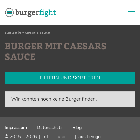
Zum
startseite
»
caesars sauce
Inhalt
springen
BURGER MIT CAESARS
SAUCE
FILTERN UND SORTIEREN
Wir konnten noch keine Burger finden.
Impressum
Datenschutz
Blog
© 2015 – 2026
|
mit
und
|
aus Lemgo.