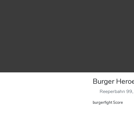
Burger Hero
Reeperbahn 99
burgerfight Score