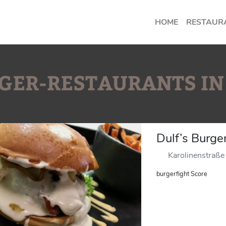
HOME
RESTAUR
RGER-RESTAURANTS I
Dulf’s Burger
Karolinenstraß
burgerfight Score