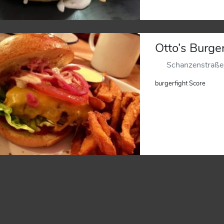
Otto’s Burge
Schanzenstraß
burgerfight Score