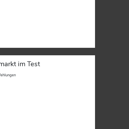
arkt im Test
fehlungen