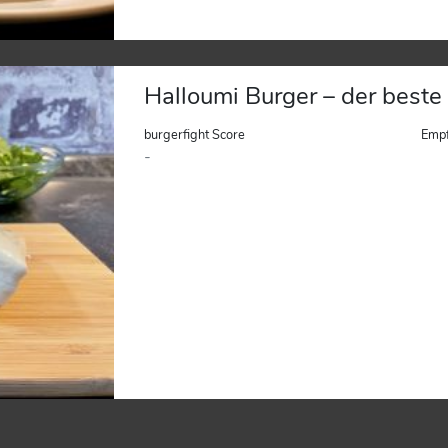
Halloumi Burger – der beste
burgerfight Score
Emp
-