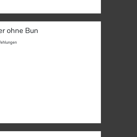
er ohne Bun
fehlungen