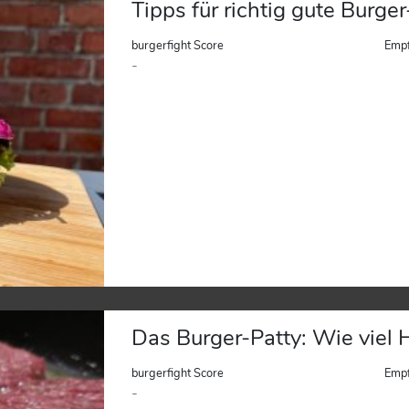
Tipps für richtig gute Burge
burgerfight Score
Emp
-
Das Burger-Patty: Wie viel H
burgerfight Score
Emp
-