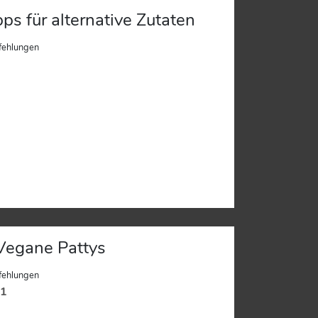
ps für alternative Zutaten
fehlungen
 Vegane Pattys
fehlungen
1