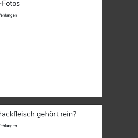
r-Fotos
fehlungen
ackfleisch gehört rein?
fehlungen